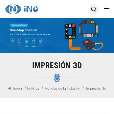
IMPRESIÓN 3D
hogar
/
Noticias
/
Noticias de la Industria
/
Impresión 3d