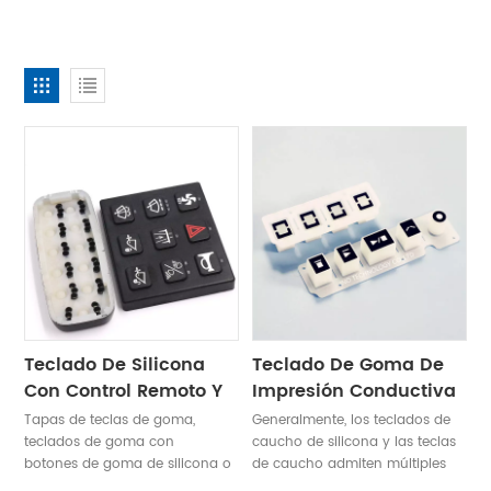
Teclado De Silicona
Teclado De Goma De
Con Control Remoto Y
Impresión Conductiva
Sonido De
De Fábrica
Tapas de teclas de goma,
Generalmente, los teclados de
Retroiluminación
Personalizada
teclados de goma con
caucho de silicona y las teclas
botones de goma de silicona o
de caucho admiten múltiples
Automotriz
teclados de goma hechos de
impresiones y moldeados.