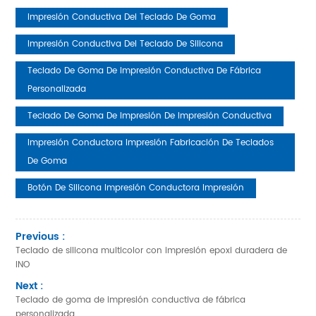
Impresión Conductiva Del Teclado De Goma
Impresión Conductiva Del Teclado De Silicona
Teclado De Goma De Impresión Conductiva De Fábrica
Personalizada
Teclado De Goma De Impresión De Impresión Conductiva
Impresión Conductora Impresión Fabricación De Teclados
De Goma
Botón De Silicona Impresión Conductora Impresión
Previous :
Teclado de silicona multicolor con impresión epoxi duradera de
INO
Next :
Teclado de goma de impresión conductiva de fábrica
personalizada