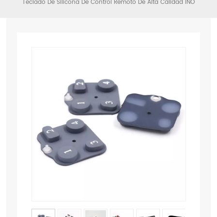
Teclado De Silicona De Control Remoto De Alta Calidad INO