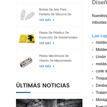
Diseñ
Bolsas De Aire Para
Partería De Silicona De
Nuestros
Grado Médico
VER MÁS
robustas
Piezas De Plástico De
Las ca
Inyección De Sobremoldeo
molde
VER MÁS
Moldeo
Piezas Mecánicas De
Unión 
Titanio De Mecanizado
molde
CNC Personalizadas
VER MÁS
corte 
Troque
ÚLTIMAS NOTICIAS
Desba
Tratam
Monta
Embal