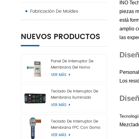
INO Tech
Fabricación De Moldes
piezas m
está for
amplio c
NUEVOS PRODUCTOS
las expec
Diseñ
Panel De Interruptor De
Membrana Del Horno
Personal
Microondas
VER MÁS
Los resi
Teclado De Interruptor De
Diseñ
Membrana Iluminado
VER MÁS
Tecnolog
Teclado De Interruptor De
Mezclado
Membrana FPC Con Domo
Metálico
VER MÁS