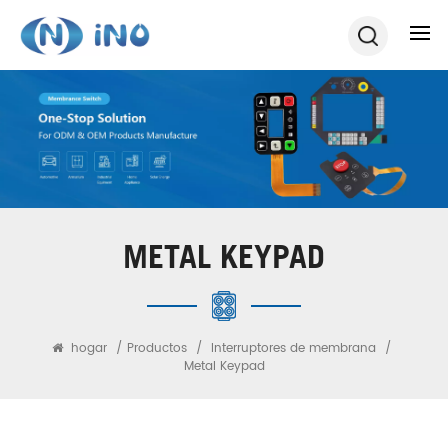
METAL KEYPAD
hogar
/
Productos
/
Interruptores de membrana
/
Metal Keypad