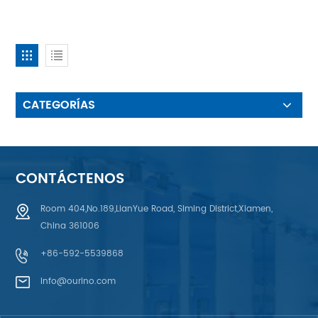
CATEGORÍAS
CONTÁCTENOS
Room 404,No.189,LianYue Road, Siming District,Xiamen,
China 361006
+86-592-5539868
info@ourino.com