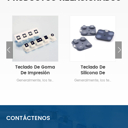
Teclado De Goma
Teclado De
De Impresión
Silicona De
Conductiva De
Control Remoto
Generalmente, los teclados de caucho de silicona y las teclas de caucho admiten múltiples impresiones y moldeados. colores, spray, texturas y efectos gráficos de retroiluminación.Tapas de teclas de goma, teclados de goma con botones de goma de silicona o teclados de goma hechos de goma Diseñado para su uso en productos electrónicos industriales y de consumo, como teclados, como Solución de conmutación confiable y de bajo costo.INO es especialista en interruptores de elastómero diseñados y fabricados a medida y a medida. Teclados de caucho de silicona según dibujos, muestras o ideas de stp/igs 3D del cliente.
Generalmente, los teclados de caucho de silicona y las teclas de caucho admiten múltiples impresiones y moldeados. colores, spray, texturas y efectos gráficos de retroiluminación.Tapas de teclas de goma, teclados de goma con botones de goma de silicona o teclados de goma hechos de goma Diseñado para su uso en productos electrónicos industriales y de consumo, como teclados, como Solución de conmutación confiable y de bajo costo.INO es especialista en interruptores de elastómero diseñados y fabricados a medida y a medida. Teclados de caucho de silicona según dibujos, muestras o ideas de stp/igs 3D del cliente.
Fábrica
De Alta Calidad
Personalizada
INO
CONTÁCTENOS