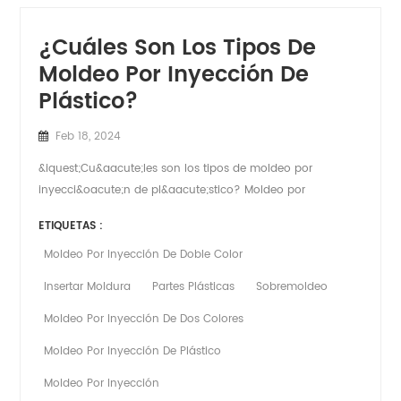
¿Cuáles Son Los Tipos De
Moldeo Por Inyección De
Plástico?
Feb 18, 2024
&iquest;Cu&aacute;les son los tipos de moldeo por
inyecci&oacute;n de pl&aacute;stico? Moldeo por
inyecci&oacute;n de pl&aacute;stico No es un proceso
ETIQUETAS :
&uacute;nico para todos. Se pueden utilizar diferentes
t&eacute;cnicas para lograr diferentes tipos de resultados
Moldeo Por Inyección De Doble Color
finales. Primer plano de un est&aacute;ndar pieza de
Insertar Moldura
Partes Plásticas
Sobremoldeo
pl&aacute;stico moldeado. Est&aacute;ndar Moldeo por
inyecci&oacute;n: Esta t&eacute;cnica b&aacute;sica utiliza
Moldeo Por Inyección De Dos Colores
un solo color y material para producir la pieza de
Moldeo Por Inyección De Plástico
pl&aacute;stico. Se utiliza com&uacute;nmente para
fabricar de todo, desde envases de bebidas, tapas,
Moldeo Por Inyección