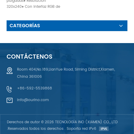
Pulgadas
pulgadas♦ Resolución
320x240♦ Con interfaz RGB de
33 pines♦ Dirección de
visualización: 6 en punto
CATEGORÍAS
CONTÁCTENOS
Room 404,No.189,LianYue Road, Siming District,Xiamen,
China 361006
+86-592-5539868
info@ourino.com
Derechos de autor © 2026 TECNOLOGÍA INO (XIAMEN) CO., LTD
.Reservados todos los derechos . Soporta red IPv6