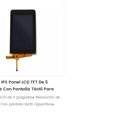
 IPS Panel LCD TFT De 5
 Con Pantalla Táctil Para
 Móvil
a LCD de 5 pulgadas♦ Resolución de
Con pantalla táctil capacitiva♦
anel IPS