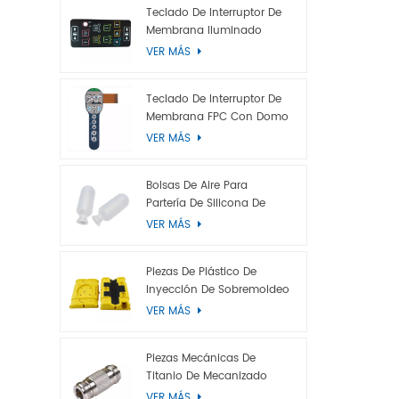
Teclado De Interruptor De
Membrana Iluminado
VER MÁS
Teclado De Interruptor De
Membrana FPC Con Domo
Metálico
VER MÁS
Bolsas De Aire Para
Partería De Silicona De
Grado Médico
VER MÁS
Piezas De Plástico De
Inyección De Sobremoldeo
VER MÁS
Piezas Mecánicas De
Titanio De Mecanizado
CNC Personalizadas
VER MÁS