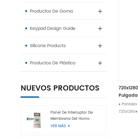
Productos De Goma
Keypad Design Guide
Silicone Products
Productos De Plástico
NUEVOS PRODUCTOS
720x1280
Pulgadas
Pantalla
♦ Pantall
720x1280♦ 
Panel De Interruptor De
Membrana Del Horno
Tipo de p
Microondas
VER MÁS