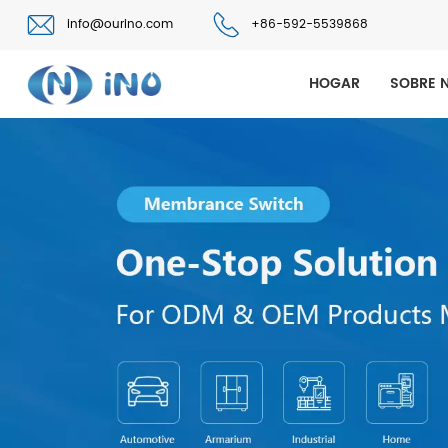
info@ourino.com
+86-592-5539868
HOGAR
SOBRE 