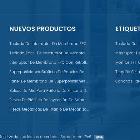
NUEVOS PRODUCTOS
ETIQUE
PC/PS/Nylon/POM/PVC/PMMA/PEEK
Teclado De Interruptor De Membrana FPC Con Domo Metálico
Teclado De I
Teclado Táctil De Interruptor De Membrana FPC
Interruptor 
Interruptor De Membrana FPC Con Retroiluminación LED
Superposiciones Gráficas De Paneles De Membrana Para Automóviles
Panel De Membrana De Superposiciones Gráficas De Silicona
Bolsas De Aire Para Partería De Silicona De Grado Médico
Piezas De Plástico De Inyección De Sobremoldeo
Piezas Mecánicas De Titanio De Mecanizado CNC Personalizadas
eservados todos los derechos . Soporta red IPv6