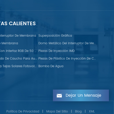
TAS CALIENTES
nterruptor De Membrana
Superposición Gráfica
De Membrana
Domo Metálico Del Interruptor De Membrana FPC
Monitor TFT Con Interfaz RGB De 50 Pines
Piezas De Inyección IMD
Tiras De Sellado De Caucho Para Automoción
Piezas De Plástico De Inyección De Colores Dobles
Ganchos Para Tejas Solares Fotovoltaicas
Bomba De Agua
Dejar Un Mensaje
Política De Privacidad
|
Mapa Del Sitio
|
Blog
|
XML