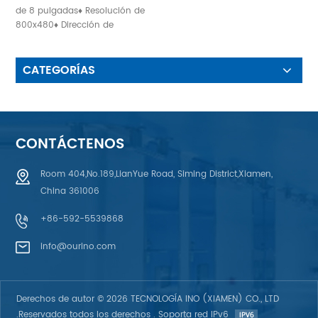
de 8 pulgadas♦ Resolución de
800x480♦ Dirección de
visualización: 6 en punto
CATEGORÍAS
CONTÁCTENOS
Room 404,No.189,LianYue Road, Siming District,Xiamen,
China 361006
+86-592-5539868
info@ourino.com
Derechos de autor © 2026 TECNOLOGÍA INO (XIAMEN) CO., LTD
.Reservados todos los derechos . Soporta red IPv6