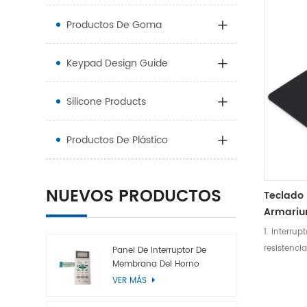
Productos De Goma
Keypad Design Guide
Silicone Products
Productos De Plástico
NUEVOS PRODUCTOS
Teclado
Armariu
1. Interru
resistenci
Panel De Interruptor De
Membrana Del Horno
cumplir co
Microondas
VER MÁS
impermeab
del client