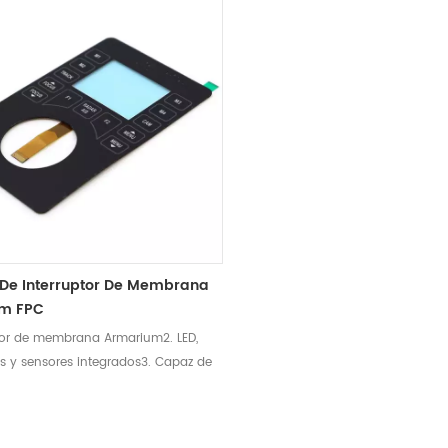
 De Interruptor De Membrana
m FPC
ptor de membrana Armarium2. LED,
as y sensores integrados3. Capaz de
n los requisitos de
ilidad y diseño de protección UV
e.4. Retroiluminación de fibra óptica