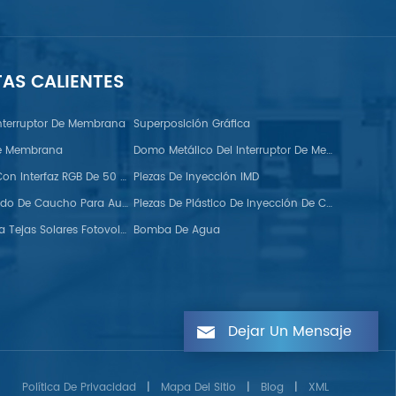
TAS CALIENTES
nterruptor De Membrana
Superposición Gráfica
De Membrana
Domo Metálico Del Interruptor De Membrana FPC
Monitor TFT Con Interfaz RGB De 50 Pines
Piezas De Inyección IMD
Tiras De Sellado De Caucho Para Automoción
Piezas De Plástico De Inyección De Colores Dobles
Ganchos Para Tejas Solares Fotovoltaicas
Bomba De Agua
Dejar Un Mensaje
Política De Privacidad
|
Mapa Del Sitio
|
Blog
|
XML