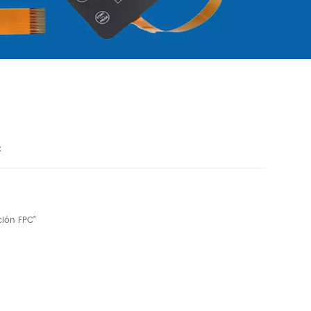
C
ción FPC"