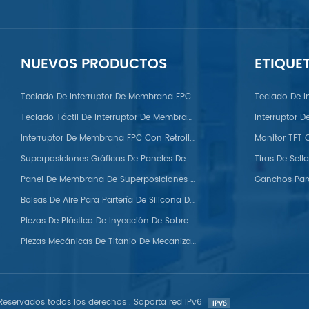
NUEVOS PRODUCTOS
ETIQUE
PC/PS/Nylon/POM/PVC/PMMA/PEEK
Teclado De Interruptor De Membrana FPC Con Domo Metálico
Teclado De I
Teclado Táctil De Interruptor De Membrana FPC
Interruptor 
Interruptor De Membrana FPC Con Retroiluminación LED
Superposiciones Gráficas De Paneles De Membrana Para Automóviles
Panel De Membrana De Superposiciones Gráficas De Silicona
Bolsas De Aire Para Partería De Silicona De Grado Médico
Piezas De Plástico De Inyección De Sobremoldeo
Piezas Mecánicas De Titanio De Mecanizado CNC Personalizadas
eservados todos los derechos . Soporta red IPv6