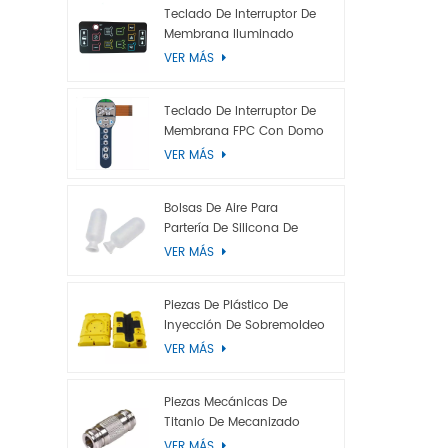
y electrol
Teclado De Interruptor De
Membrana Iluminado
efecto de 
VER MÁS
retroilumi
o LGP), re
Diseño ant
Teclado De Interruptor De
aluminio,
Membrana FPC Con Domo
Metálico
película a
VER MÁS
Bolsas De Aire Para
Partería De Silicona De
Grado Médico
VER MÁS
Piezas De Plástico De
Inyección De Sobremoldeo
VER MÁS
Piezas Mecánicas De
Titanio De Mecanizado
CNC Personalizadas
VER MÁS