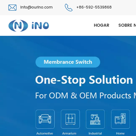
info@ourino.com
+86-592-5539868
HOGAR
SOBRE 