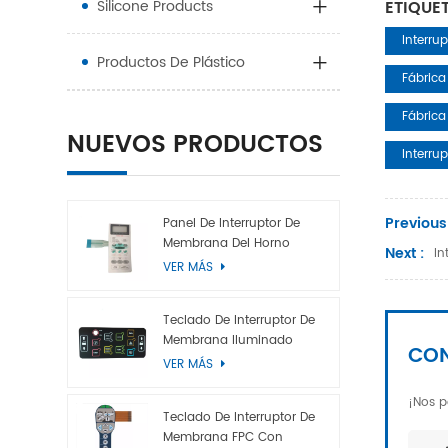
Silicone Products
ETIQUET
Interru
Productos De Plástico
Fábrica
Fábrica
NUEVOS PRODUCTOS
Interru
Previous
Panel De Interruptor De
Membrana Del Horno
Next :
In
Microondas
VER MÁS
Teclado De Interruptor De
Membrana Iluminado
CON
VER MÁS
¡Nos p
Teclado De Interruptor De
Membrana FPC Con