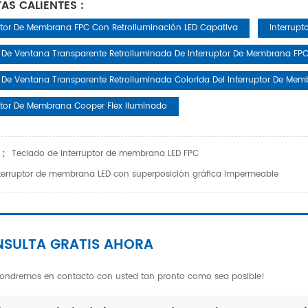
AS CALIENTES :
ptor De Membrana FPC Con Retroiluminación LED Capativa
Interrup
 De Ventana Transparente Retroiluminada De Interruptor De Membrana FP
 De Ventana Transparente Retroiluminada Colorida Del Interruptor De Me
ptor De Membrana Cooper Flex Iluminado
 :
Teclado de interruptor de membrana LED FPC
terruptor de membrana LED con superposición gráfica impermeable
SULTA GRATIS AHORA
ondremos en contacto con usted tan pronto como sea posible!