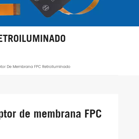
ETROILUMINADO
uptor De Membrana FPC Retroiluminado
uptor de membrana FPC