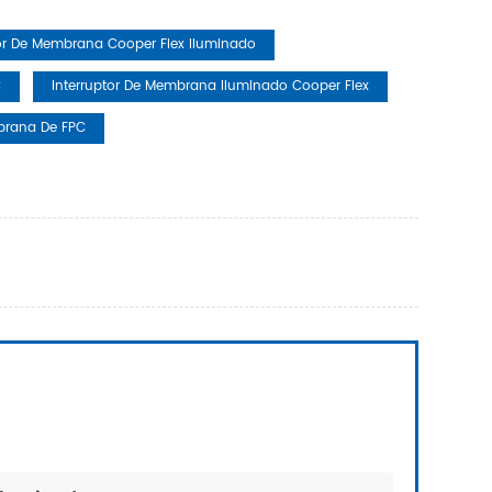
tor De Membrana Cooper Flex Iluminado
C
Interruptor De Membrana Iluminado Cooper Flex
mbrana De FPC