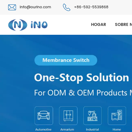
info@ourino.com
+86-592-5539868
HOGAR
SOBRE 