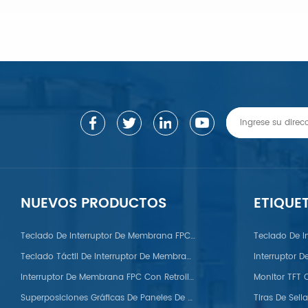
APRENDE MÁS
APRENDE MÁS
NUEVOS PRODUCTOS
ETIQUE
Teclado De Interruptor De Membrana FPC Con Domo Metálico
Teclado De I
Teclado Táctil De Interruptor De Membrana FPC
Interruptor 
Interruptor De Membrana FPC Con Retroiluminación LED
PC/PS/Nylon/POM/PVC/PMMA/PEEK
Superposiciones Gráficas De Paneles De Membrana Para Automóviles