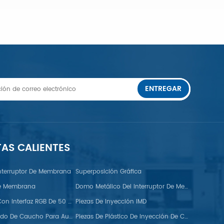
ENTREGAR
APRENDE MÁS
TAS CALIENTES
nterruptor De Membrana
Superposición Gráfica
De Membrana
Domo Metálico Del Interruptor De Membrana FPC
Monitor TFT Con Interfaz RGB De 50 Pines
Piezas De Inyección IMD
Tiras De Sellado De Caucho Para Automoción
Piezas De Plástico De Inyección De Colores Dobles