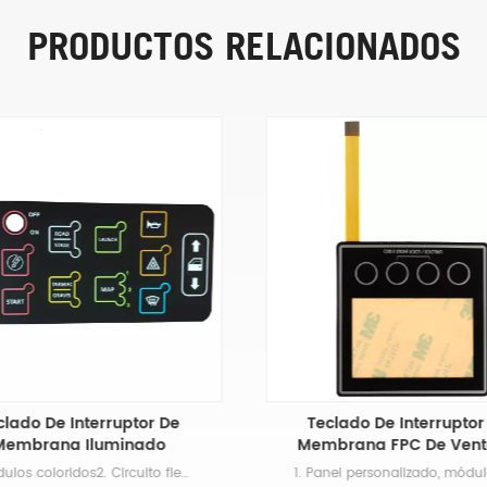
PRODUCTOS RELACIONADOS
clado De Interruptor De
Teclado De Interruptor
Membrana Iluminado
Membrana FPC De Ven
OCA
1. Módulos coloridos2. Circuito flexible plateado3. LED, resistencias y sensores integrados4. Capaz de cumplir con los requisitos de impermeabilidad y diseño de protección UV del cliente.5. Retroiluminación de fibra óptica y electroluminiscente, retroiluminación EL, efecto de retroiluminación LED, retroiluminación de película Light Guild (LGF o LGP), retroiluminación de fibra óptica.6. Diseño antiestático ESD: utilizando papel de aluminio, impresión con plasma AG o C, película antiestática ITO