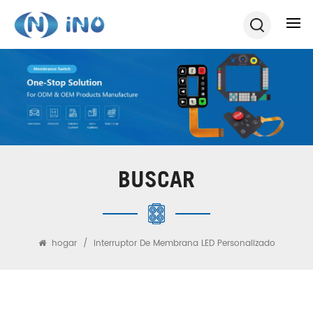
BUSCAR
hogar
/
Interruptor De Membrana LED Personalizado