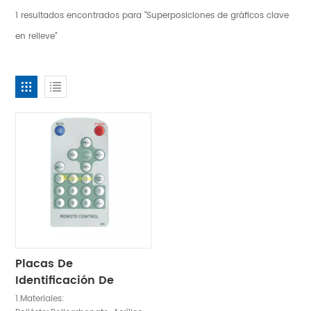
1 resultados encontrados para "Superposiciones de gráficos clave
en relieve"
Placas De
Identificación De
Paneles Frontales De
1.Materiales: