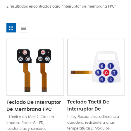
2 resultados encontrados para "Interruptor de membrana FPC"
Teclado Táctil De
Teclado De Interruptor
Interruptor De
De Membrana FPC
Membrana FPC
Con Botón En Relieve
1. Key Responsive, adherencia
1.Táctil y no táctil2. Circuito
duradera, resistente a altas
impreso flexible3. LED,
temperaturas2. Módulos
resistencias y sensores