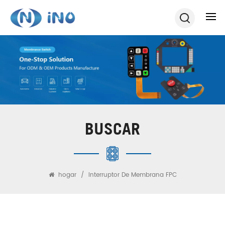
BUSCAR
hogar
/
Interruptor De Membrana FPC