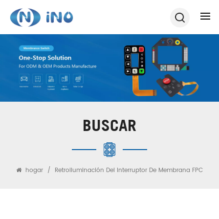
BUSCAR
hogar
/
Retroiluminación Del Interruptor De Membrana FPC