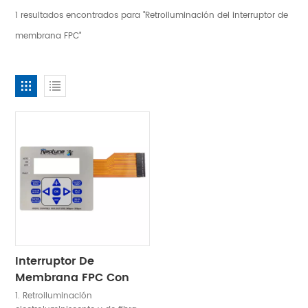
1 resultados encontrados para "Retroiluminación del interruptor de
membrana FPC"
Interruptor De
Membrana FPC Con
Retroiluminación LED
1. Retroiluminación