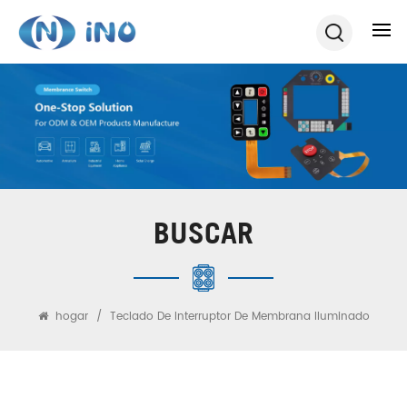
BUSCAR
hogar
/
Teclado De Interruptor De Membrana Iluminado