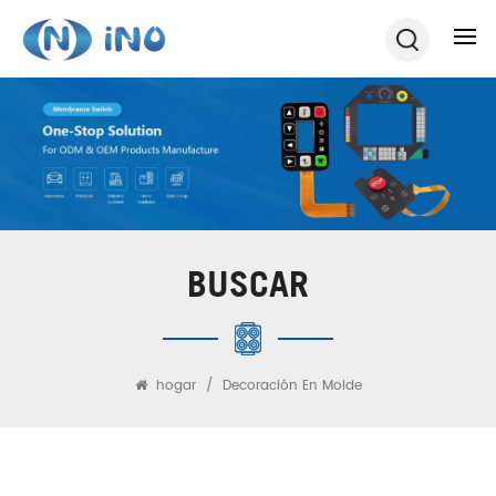
BUSCAR
hogar
/
Decoración En Molde