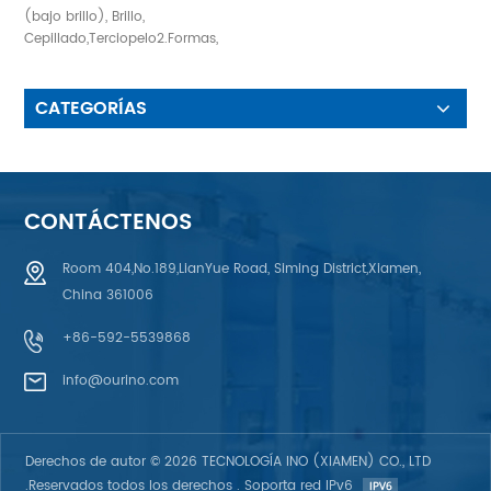
De Agua
(bajo brillo), Brillo,
Cepillado,Terciopelo2.Formas,
tamaños y colores
personalizados (color Pantone,
RAL, L*a*b*)3.Bolsillos,
CATEGORÍAS
adhesivos y recortes interiores
disponibles.4.Materiales:
poliéster, policarbonato,
acrílico, metal, plástico,
aluminio.5.Ventana:
CONTÁCTENOS
transparente, frontal muerta,
semibrillante, esmerilada,
Room 404,No.189,LianYue Road, Siming District,Xiamen,
antideslumbrante, translúcida
China 361006
6.Impresión: Serigrafía,
Impresión digital, Impresión
+86-592-5539868
semiautomática, Impresión
automática
info@ourino.com
Derechos de autor © 2026 TECNOLOGÍA INO (XIAMEN) CO., LTD
.Reservados todos los derechos . Soporta red IPv6