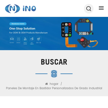
BUSCAR
hogar
/
Paneles De Montaje En Bastidor Personalizados De Grado Industrial