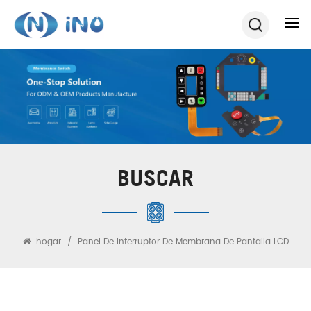
BUSCAR
hogar
/
Panel De Interruptor De Membrana De Pantalla LCD