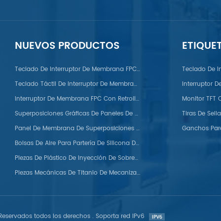
NUEVOS PRODUCTOS
ETIQUE
PC/PS/Nylon/POM/PVC/PMMA/PEEK
Teclado De Interruptor De Membrana FPC Con Domo Metálico
Teclado De I
Teclado Táctil De Interruptor De Membrana FPC
Interruptor 
Interruptor De Membrana FPC Con Retroiluminación LED
Superposiciones Gráficas De Paneles De Membrana Para Automóviles
Panel De Membrana De Superposiciones Gráficas De Silicona
Bolsas De Aire Para Partería De Silicona De Grado Médico
Piezas De Plástico De Inyección De Sobremoldeo
Piezas Mecánicas De Titanio De Mecanizado CNC Personalizadas
eservados todos los derechos . Soporta red IPv6