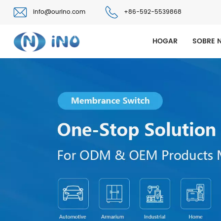
info@ourino.com
+86-592-5539868
HOGAR
SOBRE 