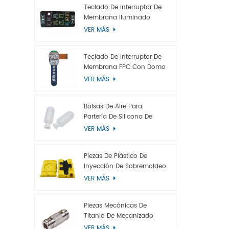
y electrol
Teclado De Interruptor De
Membrana Iluminado
efecto de 
VER MÁS
retroilumi
o LGP), re
Diseño ant
Teclado De Interruptor De
aluminio,
Membrana FPC Con Domo
Metálico
película a
VER MÁS
Bolsas De Aire Para
Partería De Silicona De
Grado Médico
VER MÁS
Piezas De Plástico De
Inyección De Sobremoldeo
VER MÁS
Piezas Mecánicas De
Titanio De Mecanizado
CNC Personalizadas
VER MÁS