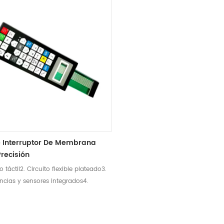
e Interruptor De Membrana
Precisión
no táctil2. Circuito flexible plateado3.
tencias y sensores integrados4.
umplir con los requisitos de
ilidad y diseño de protección UV
e.5. Retroiluminación de fibra óptica