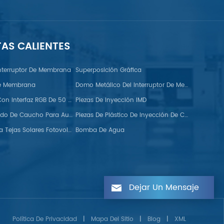
TAS CALIENTES
nterruptor De Membrana
Superposición Gráfica
De Membrana
Domo Metálico Del Interruptor De Membrana FPC
Monitor TFT Con Interfaz RGB De 50 Pines
Piezas De Inyección IMD
Tiras De Sellado De Caucho Para Automoción
Piezas De Plástico De Inyección De Colores Dobles
Ganchos Para Tejas Solares Fotovoltaicas
Bomba De Agua
Dejar Un Mensaje
Política De Privacidad
|
Mapa Del Sitio
|
Blog
|
XML