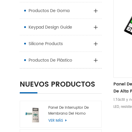
Productos De Goma
Keypad Design Guide
Silicone Products
Productos De Plástico
NUEVOS PRODUCTOS
Panel D
De Alta 
1.Táctil y 
LED, resis
Panel De Interruptor De
Membrana Del Horno
Capaz de c
Microondas
VER MÁS
impermeab
del client