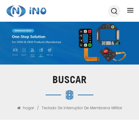
BUSCAR
hogar
/
Teclado De Interruptor De Membrana Militar