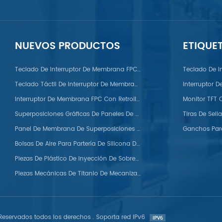
NUEVOS PRODUCTOS
ETIQUE
PC/PS/Nylon/POM/PVC/PMMA/PEEK
Teclado De Interruptor De Membrana FPC Con Domo Metálico
Teclado De I
Teclado Táctil De Interruptor De Membrana FPC
Interruptor 
Interruptor De Membrana FPC Con Retroiluminación LED
Superposiciones Gráficas De Paneles De Membrana Para Automóviles
Panel De Membrana De Superposiciones Gráficas De Silicona
Bolsas De Aire Para Partería De Silicona De Grado Médico
Piezas De Plástico De Inyección De Sobremoldeo
Piezas Mecánicas De Titanio De Mecanizado CNC Personalizadas
eservados todos los derechos . Soporta red IPv6