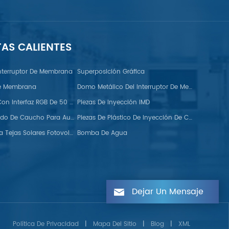
TAS CALIENTES
nterruptor De Membrana
Superposición Gráfica
De Membrana
Domo Metálico Del Interruptor De Membrana FPC
Monitor TFT Con Interfaz RGB De 50 Pines
Piezas De Inyección IMD
Tiras De Sellado De Caucho Para Automoción
Piezas De Plástico De Inyección De Colores Dobles
Ganchos Para Tejas Solares Fotovoltaicas
Bomba De Agua
Dejar Un Mensaje
Política De Privacidad
|
Mapa Del Sitio
|
Blog
|
XML