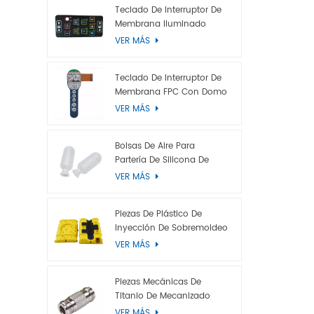
Terciopelo4
Teclado De Interruptor De
Membrana Iluminado
policarbona
VER MÁS
aluminio.5
muerta, se
antideslum
Teclado De Interruptor De
serigrafía,
Membrana FPC Con Domo
Metálico
semiautom
VER MÁS
Bolsas De Aire Para
Partería De Silicona De
Grado Médico
VER MÁS
Piezas De Plástico De
Inyección De Sobremoldeo
VER MÁS
Piezas Mecánicas De
Titanio De Mecanizado
CNC Personalizadas
VER MÁS