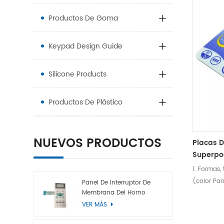
Productos De Goma
Keypad Design Guide
Silicone Products
Productos De Plástico
NUEVOS PRODUCTOS
Placas D
Superpos
1. Formas,
(color Pan
Panel De Interruptor De
Membrana Del Horno
adhesivos 
Microondas
VER MÁS
disponibl
(bajo brill