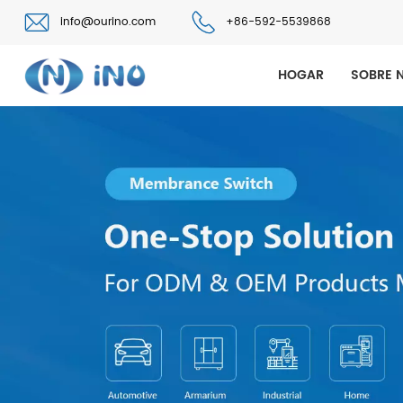
info@ourino.com
+86-592-5539868
HOGAR
SOBRE 