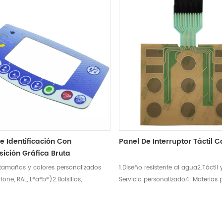
e Identificación Con
Panel De Interruptor Táctil 
ición Gráfica Bruta
 tamaños y colores personalizados
1.Diseño resistente al agua2.Táctil y
tone, RAL, L*a*b*)2.Bolsillos,
Servicio personalizado4. Materias
y recortes interiores
alta calidad5. Impresión fina
es.3.Acabados: Antideslumbrante
o), Brillo, Cepillado,