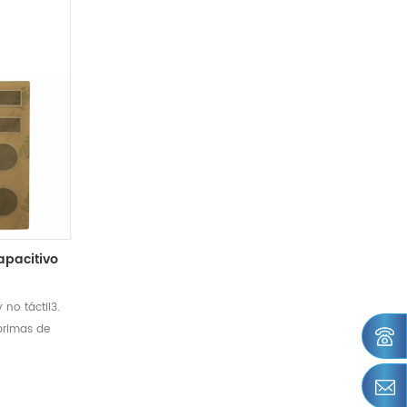
Capacitivo
 no táctil3.
 primas de