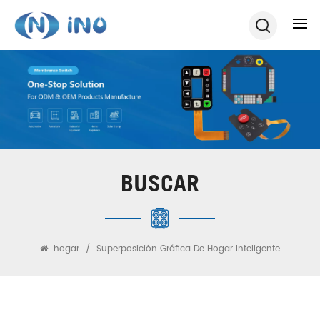
BUSCAR
hogar
/
Superposición Gráfica De Hogar Inteligente