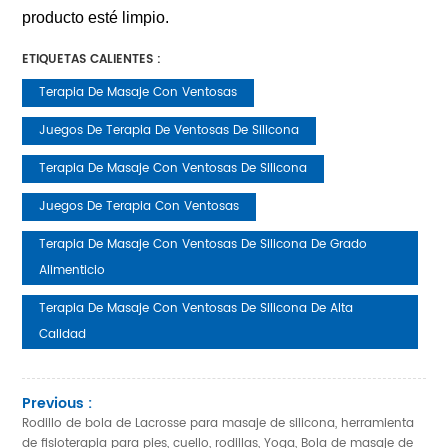
producto esté limpio.
ETIQUETAS CALIENTES :
Terapia De Masaje Con Ventosas
Juegos De Terapia De Ventosas De Silicona
Terapia De Masaje Con Ventosas De Silicona
Juegos De Terapia Con Ventosas
Terapia De Masaje Con Ventosas De Silicona De Grado
Alimenticio
Terapia De Masaje Con Ventosas De Silicona De Alta
Calidad
Previous :
Rodillo de bola de Lacrosse para masaje de silicona, herramienta
de fisioterapia para pies, cuello, rodillas, Yoga, Bola de masaje de