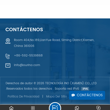
Silicona,
Contenedores De
Herramienta De
Artículos De
Fisioterapia Para
Tocador
Pies, Cuello,
Exprimibles A
Rodillas, Yoga,
Prueba De Fugas,
Bola De Masaje De
Tubo Cosmético
CONTÁCTENOS
Silicona Ideal
De Tamaño De
Viaje
Room 404,No.189,LianYue Road, Siming District,Xiamen,
China 361006
APRENDE MÁS
APRENDE MÁS
+86-592-5539868
info@ourino.com
Derechos de autor © 2026 TECNOLOGÍA INO (XIAMEN) CO., LTD
.Reservados todos los derechos . Soporta red IPv6
CONTÁCTENOS
Política De Privacidad
|
Mapa Del Sitio
|
Blog
|
XML