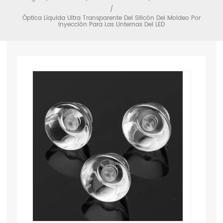
/
Óptica Líquida Ultra Transparente Del Silicón Del Moldeo Por
Inyección Para Las Linternas Del LED