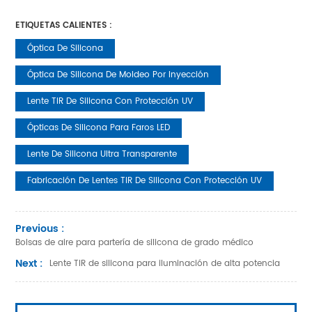
ETIQUETAS CALIENTES :
Óptica De Silicona
Óptica De Silicona De Moldeo Por Inyección
Lente TIR De Silicona Con Protección UV
Ópticas De Silicona Para Faros LED
Lente De Silicona Ultra Transparente
Fabricación De Lentes TIR De Silicona Con Protección UV
Previous :
Bolsas de aire para partería de silicona de grado médico
Next :
Lente TIR de silicona para iluminación de alta potencia