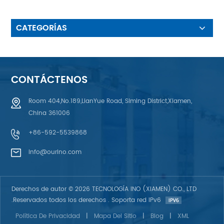
Grosor de pantalla ultrafino
CATEGORÍAS
CONTÁCTENOS
Room 404,No.189,LianYue Road, Siming District,Xiamen,
China 361006
+86-592-5539868
info@ourino.com
Derechos de autor © 2026 TECNOLOGÍA INO (XIAMEN) CO., LTD
.Reservados todos los derechos . Soporta red IPv6
Política De Privacidad
|
Mapa Del Sitio
|
Blog
|
XML