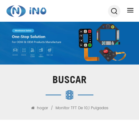
BUSCAR
hogar
/
Monitor TFT De 10,1 Pulgadas