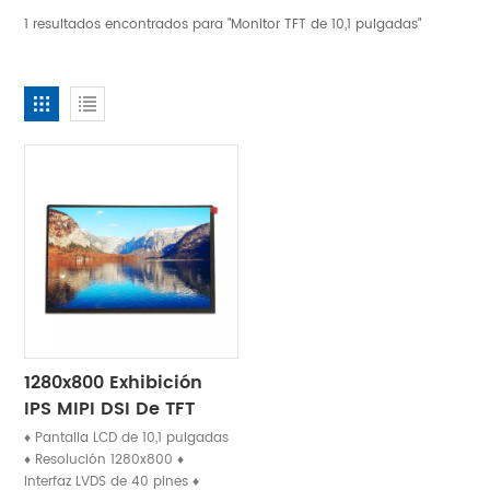
1 resultados encontrados para "Monitor TFT de 10,1 pulgadas"
1280x800 Exhibición
IPS MIPI DSI De TFT
LCD De 10,1 Pulgadas
♦ Pantalla LCD de 10,1 pulgadas
Para Hacer Publicidad
♦ Resolución 1280x800 ♦
Interfaz LVDS de 40 pines ♦
De La Pantalla