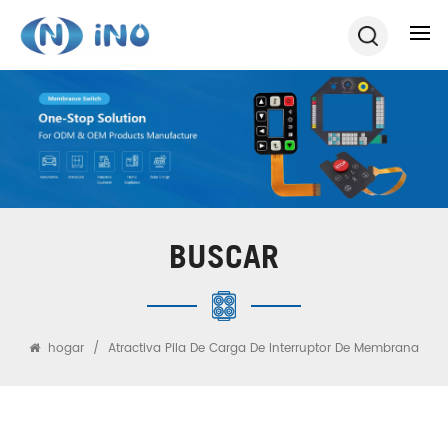
BUSCAR
hogar
/
Atractiva Pila De Carga De Interruptor De Membrana