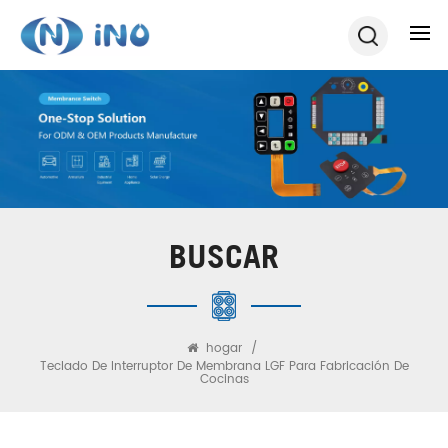
BUSCAR
hogar
/
Teclado De Interruptor De Membrana LGF Para Fabricación De
Cocinas