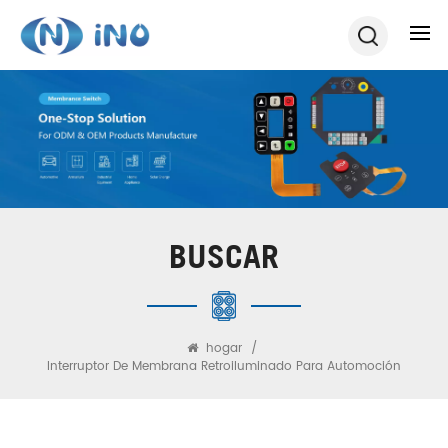
BUSCAR
hogar
/
Interruptor De Membrana Retroiluminado Para Automoción