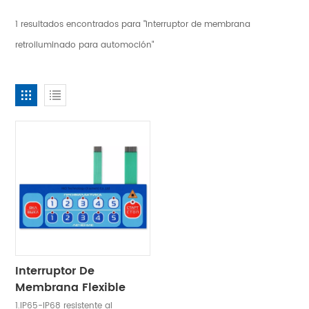
1 resultados encontrados para "Interruptor de membrana
retroiluminado para automoción"
Interruptor De
Membrana Flexible
LED Plateado
1.IP65-IP68 resistente al