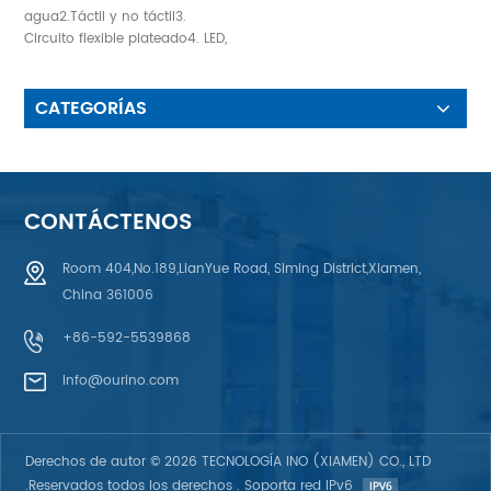
agua2.Táctil y no táctil3.
Circuito flexible plateado4. LED,
resistencias y sensores
integrados5. Diseño de
protección UV6.
CATEGORÍAS
Retroiluminación de fibra
óptica y electroluminiscente,
retroiluminación EL, efecto de
retroiluminación LED,
retroiluminación de película
CONTÁCTENOS
Light Guild (LGF o LGP),
retroiluminación de fibra
Room 404,No.189,LianYue Road, Siming District,Xiamen,
óptica.7. Diseño antiestático
China 361006
ESD: utilizando papel de
aluminio, impresión con
+86-592-5539868
plasma AG o C, película
antiestática ITO
info@ourino.com
Derechos de autor © 2026 TECNOLOGÍA INO (XIAMEN) CO., LTD
.Reservados todos los derechos . Soporta red IPv6