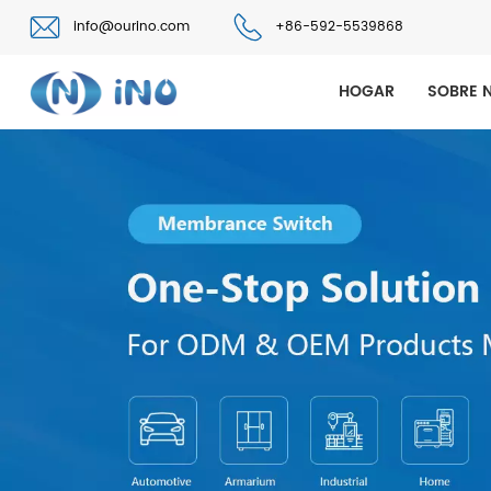
info@ourino.com
+86-592-5539868
HOGAR
SOBRE 