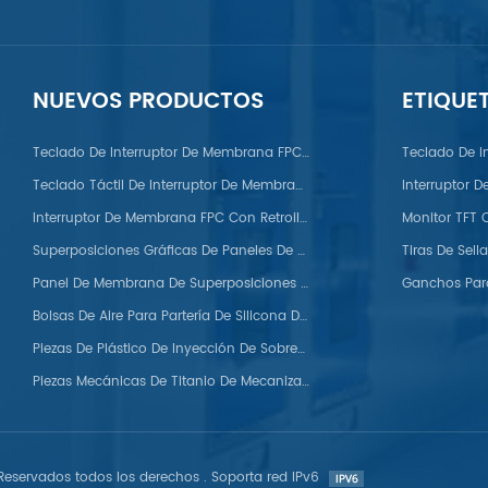
NUEVOS PRODUCTOS
ETIQUE
PC/PS/Nylon/POM/PVC/PMMA/PEEK
Teclado De Interruptor De Membrana FPC Con Domo Metálico
Teclado De I
Teclado Táctil De Interruptor De Membrana FPC
Interruptor 
Interruptor De Membrana FPC Con Retroiluminación LED
Superposiciones Gráficas De Paneles De Membrana Para Automóviles
Panel De Membrana De Superposiciones Gráficas De Silicona
Bolsas De Aire Para Partería De Silicona De Grado Médico
Piezas De Plástico De Inyección De Sobremoldeo
Piezas Mecánicas De Titanio De Mecanizado CNC Personalizadas
eservados todos los derechos . Soporta red IPv6