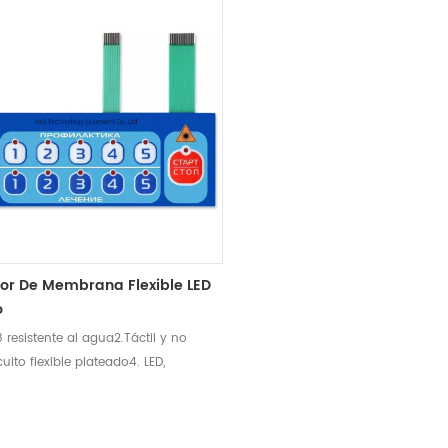
tor De Membrana Flexible LED
o
8 resistente al agua2.Táctil y no
rcuito flexible plateado4. LED,
as y sensores integrados5. Diseño
ión UV6. Retroiluminación de fibra
lectroluminiscente, retroiluminación