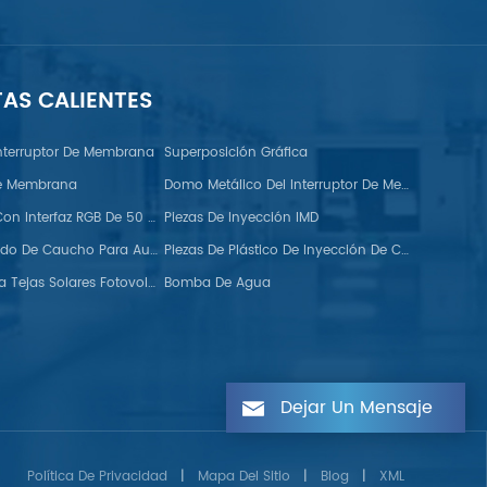
TAS CALIENTES
nterruptor De Membrana
Superposición Gráfica
De Membrana
Domo Metálico Del Interruptor De Membrana FPC
Monitor TFT Con Interfaz RGB De 50 Pines
Piezas De Inyección IMD
Tiras De Sellado De Caucho Para Automoción
Piezas De Plástico De Inyección De Colores Dobles
Ganchos Para Tejas Solares Fotovoltaicas
Bomba De Agua
Dejar Un Mensaje
Política De Privacidad
|
Mapa Del Sitio
|
Blog
|
XML