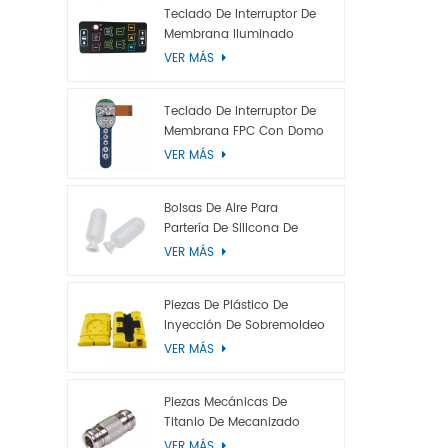
EL, efecto
Teclado De Interruptor De
Membrana Iluminado
retroilumi
VER MÁS
o LGP), re
Diseño ant
aluminio,
Teclado De Interruptor De
película a
Membrana FPC Con Domo
Metálico
VER MÁS
Bolsas De Aire Para
Partería De Silicona De
Grado Médico
VER MÁS
Piezas De Plástico De
Inyección De Sobremoldeo
VER MÁS
Piezas Mecánicas De
Titanio De Mecanizado
CNC Personalizadas
VER MÁS