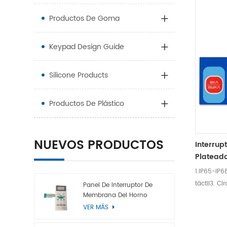
Productos De Goma
Keypad Design Guide
Silicone Products
Productos De Plástico
NUEVOS PRODUCTOS
Interrup
Platead
1.IP65-IP6
táctil3. Ci
Panel De Interruptor De
Membrana Del Horno
resistenci
Microondas
VER MÁS
de protecc
óptica y e