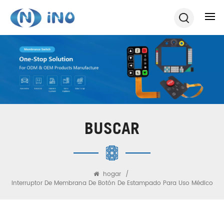
BUSCAR
hogar
/
Interruptor De Membrana De Botón De Estampado Para Uso Médico