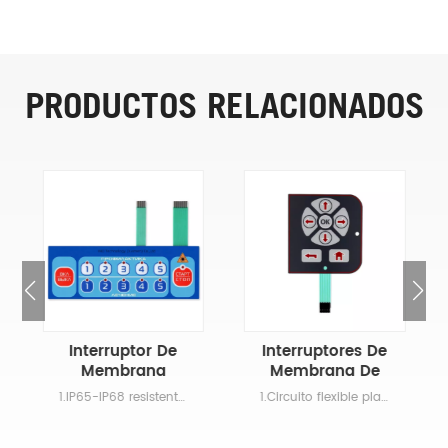
PRODUCTOS RELACIONADOS
Interruptor De
Interruptores De
Membrana
Membrana De
Flexible LED
Plata FFC
1.IP65-IP68 resistente al agua2.Táctil y no táctil3. Circuito flexible plateado4. LED, resistencias y sensores integrados5. Diseño de protección UV6. Retroiluminación de fibra óptica y electroluminiscente, retroiluminación EL, efecto de retroiluminación LED, retroiluminación de película Light Guild (LGF o LGP), retroiluminación de fibra óptica.7. Diseño antiestático ESD: utilizando papel de aluminio, impresión con plasma AG o C, película antiestática ITO
1.Circuito flexible plateado2. LED, resistencias y sensores integrados3. Retroiluminación de fibra óptica y electroluminiscente, retroiluminación EL, efecto de retroiluminación LED, retroiluminación de película Light Guild (LGF o LGP), retroiluminación de fibra óptica4. Requisito de impermeabilidad y diseño de protección UV.5. Táctil y no táctil6. Diseño antiestático ESD: utilizando papel de aluminio, impresión con plasma AG o C, película antiestática ITO
Plateado
Personalizados