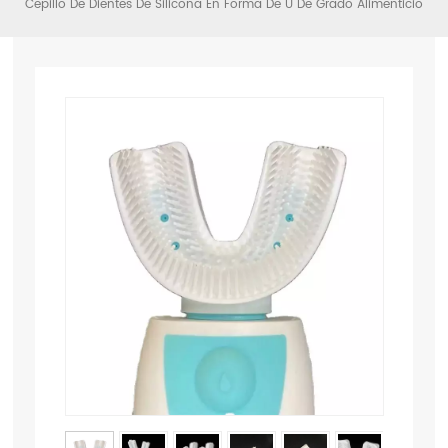
Cepillo De Dientes De Silicona En Forma De U De Grado Alimenticio