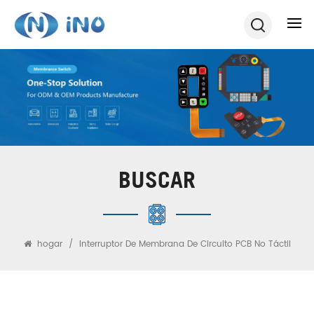
BUSCAR
hogar
/
Interruptor De Membrana De Circuito PCB No Táctil