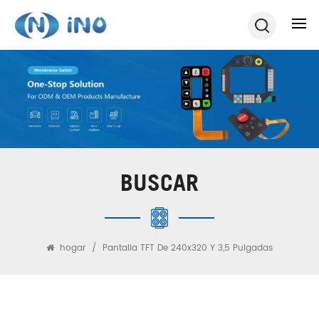
BUSCAR
hogar
/
Pantalla TFT De 240x320 Y 3,5 Pulgadas