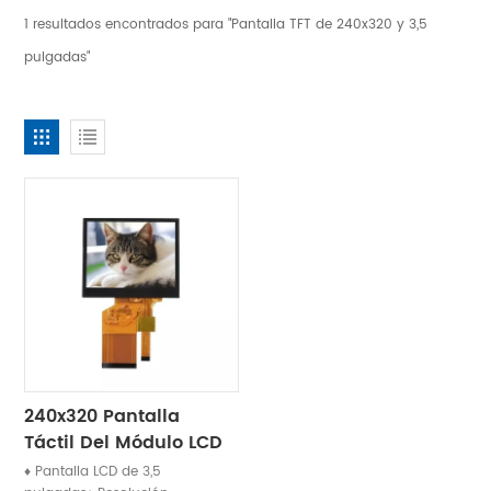
1 resultados encontrados para "Pantalla TFT de 240x320 y 3,5
pulgadas"
240x320 Pantalla
Táctil Del Módulo LCD
De La Exhibición TFT
♦ Pantalla LCD de 3,5