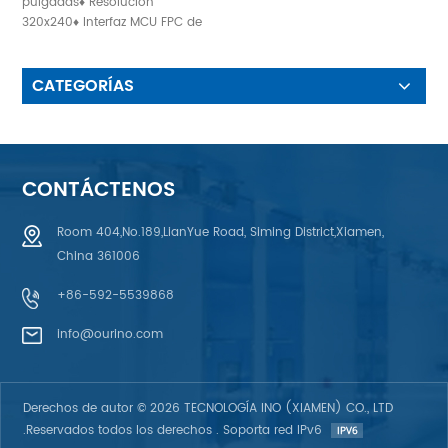
De 3,5 Pulgadas
pulgadas♦ Resolución
320x240♦ Interfaz MCU FPC de
54 pines♦ Retroiluminado: 6
LED
CATEGORÍAS
CONTÁCTENOS
Room 404,No.189,LianYue Road, Siming District,Xiamen,
China 361006
+86-592-5539868
info@ourino.com
Derechos de autor © 2026 TECNOLOGÍA INO (XIAMEN) CO., LTD
.Reservados todos los derechos . Soporta red IPv6