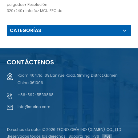
De 3,5 Pulgadas
pulgadas♦ Resolución
320x240♦ Interfaz MCU FPC de
54 pines♦ Retroiluminado: 6
LED
CATEGORÍAS
CONTÁCTENOS
Room 404,No.189,LianYue Road, Siming District,Xiamen,
China 361006
+86-592-5539868
info@ourino.com
Derechos de autor © 2026 TECNOLOGÍA INO (XIAMEN) CO., LTD
.Reservados todos los derechos . Soporta red IPv6