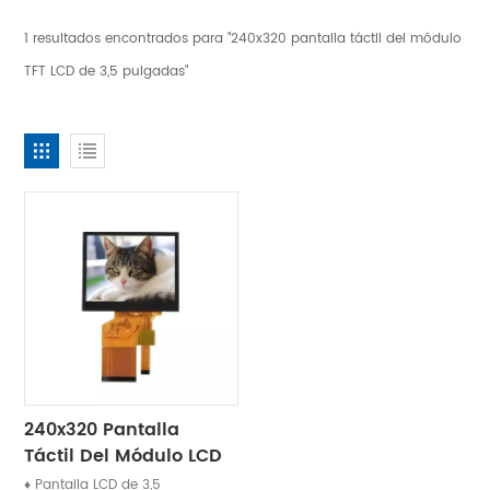
1 resultados encontrados para "240x320 pantalla táctil del módulo
TFT LCD de 3,5 pulgadas"
240x320 Pantalla
Táctil Del Módulo LCD
De La Exhibición TFT
♦ Pantalla LCD de 3,5