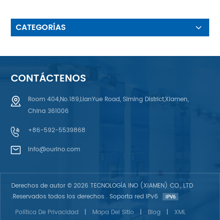
54 pines♦ Retroiluminado: 6
LED
CATEGORÍAS
CONTÁCTENOS
Room 404,No.189,LianYue Road, Siming District,Xiamen,
China 361006
+86-592-5539868
info@ourino.com
Derechos de autor © 2026 TECNOLOGÍA INO (XIAMEN) CO., LTD
.Reservados todos los derechos . Soporta red IPv6
Política De Privacidad
|
Mapa Del Sitio
|
Blog
|
XML