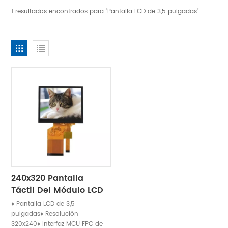
1 resultados encontrados para "Pantalla LCD de 3,5 pulgadas"
240x320 Pantalla
Táctil Del Módulo LCD
De La Exhibición TFT
♦ Pantalla LCD de 3,5
De 3,5 Pulgadas
pulgadas♦ Resolución
320x240♦ Interfaz MCU FPC de