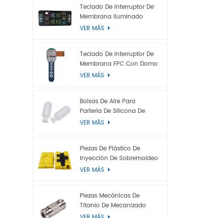
65-68 se u
Teclado De Interruptor De
Membrana Iluminado
desmaleza
VER MÁS
exteriores.
fácil de d
Teclado De Interruptor De
Membrana FPC Con Domo
Metálico
VER MÁS
Bolsas De Aire Para
Partería De Silicona De
Grado Médico
VER MÁS
Piezas De Plástico De
Inyección De Sobremoldeo
VER MÁS
Piezas Mecánicas De
Titanio De Mecanizado
CNC Personalizadas
VER MÁS