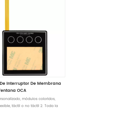
 De Interruptor De Membrana
Ventana OCA
ersonalizado, módulos coloridos,
exible, táctil o no táctil 2. Toda la
lón de veces: respuesta clave,
 duradera, resistente a altas
as 3. El diseño resistente al agua IP