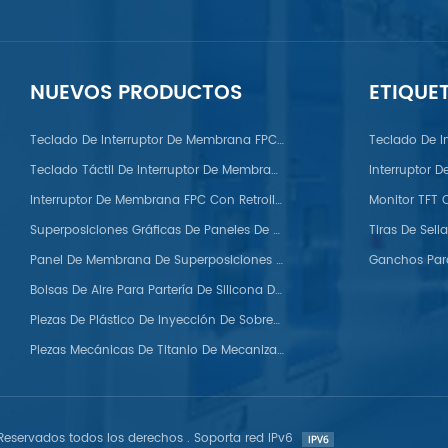
NUEVOS PRODUCTOS
ETIQUE
PC/PS/Nylon/POM/PVC/PMMA/PEEK
Teclado De Interruptor De Membrana FPC Con Domo Metálico
Teclado De I
Teclado Táctil De Interruptor De Membrana FPC
Interruptor 
Interruptor De Membrana FPC Con Retroiluminación LED
Superposiciones Gráficas De Paneles De Membrana Para Automóviles
Panel De Membrana De Superposiciones Gráficas De Silicona
Bolsas De Aire Para Partería De Silicona De Grado Médico
Piezas De Plástico De Inyección De Sobremoldeo
Piezas Mecánicas De Titanio De Mecanizado CNC Personalizadas
eservados todos los derechos . Soporta red IPv6