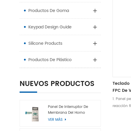
Productos De Goma
Keypad Design Guide
Silicone Products
Productos De Plástico
NUEVOS PRODUCTOS
Teclado
FPC De 
1. Panel p
reacción fl
Panel De Interruptor De
Membrana Del Horno
vida>1 mil
Microondas
VER MÁS
adherencia
temperatur