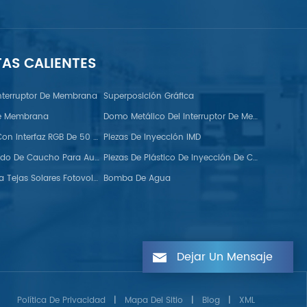
TAS CALIENTES
nterruptor De Membrana
Superposición Gráfica
De Membrana
Domo Metálico Del Interruptor De Membrana FPC
Monitor TFT Con Interfaz RGB De 50 Pines
Piezas De Inyección IMD
Tiras De Sellado De Caucho Para Automoción
Piezas De Plástico De Inyección De Colores Dobles
Ganchos Para Tejas Solares Fotovoltaicas
Bomba De Agua
Dejar Un Mensaje
Política De Privacidad
|
Mapa Del Sitio
|
Blog
|
XML