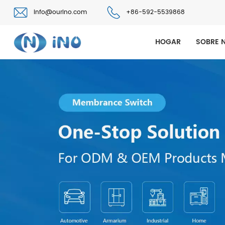
info@ourino.com
+86-592-5539868
HOGAR
SOBRE 